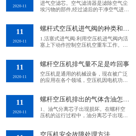
进气空滤芯。空气滤清器是滤除空气尘
2020-11
埃污物的部件,经过滤后的干净空气进入
螺杆转子压缩腔内压缩。因螺杆机内部
间隙只允许15u以...
螺杆式空压机进气阀的种类和结构
11
1.活塞式进气阀:利用空压机进气阀内活
2020-11
塞上下动作控制空压机空重车工作。当
空压机启动、停机和空载时,泄放电磁阀
利用进气口向活塞...
螺杆空压机排气量不足是咋回事
11
空压机是通用的机械设备，现在被广泛
2020-11
的应用在各个领域，空压机因电机功率
和主机轴的长短，排气量会有大小，下
面就客户提出的空压...
螺杆空压机排出的气体含油怎么解决?
11
1、油气分离芯子出现损坏。在螺杆空
2020-11
压机的运行过程中，油分离芯子出现损
坏如破损、穿孔现象，那么其就失去了
油气分离的作用。也...
空压机安全故障处理方法